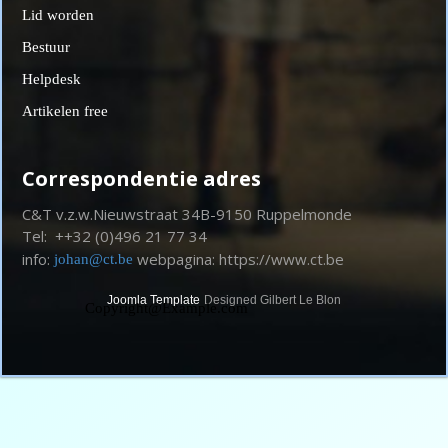
Lid worden
Bestuur
Helpdesk
Artikelen free
Correspondentie adres
C&T v.z.w.
Nieuwstraat 34
B-9150 Ruppelmonde
Tel:
496 21 77 34
+
+
32 (0)
info:
webpagina: https://www.ct.be
johan@ct.be
Joomla Template
Designed Gilbert Le Blon
Copyright@Example.com