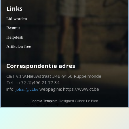
Links
Lid worden
Bestuur
Helpdesk
Artikelen free
Correspondentie adres
C&T v.z.w.
Nieuwstraat 34
B-9150 Ruppelmonde
Tel:
496 21 77 34
+
+
32 (0)
info:
webpagina: https://www.ct.be
johan@ct.be
Joomla Template
Designed Gilbert Le Blon
Copyright@Example.com