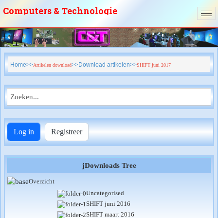
Computers & Technologie
vzw
Home
Download artikelen
Artikelen download
SHIFT juni 2017
Log in
Registreer
jDownloads Tree
Overzicht
Uncategorised
SHIFT juni 2016
SHIFT maart 2016